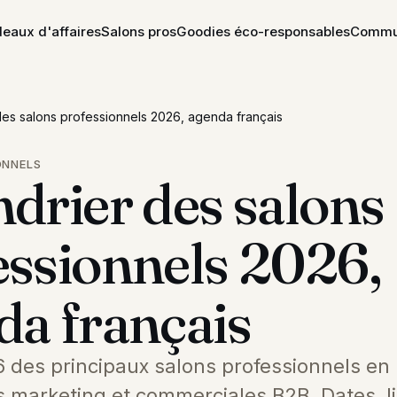
eaux d'affaires
Salons pros
Goodies éco-responsables
Commun
des salons professionnels 2026, agenda français
ONNELS
drier des salons
essionnels 2026,
da français
des principaux salons professionnels en
ns marketing et commerciales B2B. Dates, l