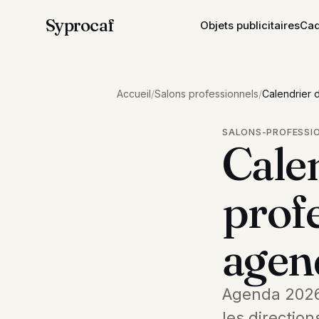
Syprocaf
Objets publicitaires
Cad
Accueil
/
Salons professionnels
/
Calendrier 
SALONS-PROFESSI
Calen
prof
agen
Agenda 2026 
les directio