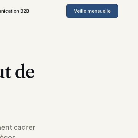
ication B2B
Veille mensuelle
ut de
ment cadrer
ièges.