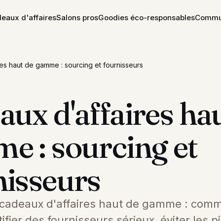
eaux d'affaires
Salons pros
Goodies éco-responsables
Commun
es haut de gamme : sourcing et fournisseurs
S
ux d'affaires ha
e : sourcing et
nisseurs
 cadeaux d'affaires haut de gamme : com
ntifier des fournisseurs sérieux, éviter les p