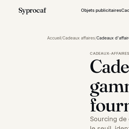
Syprocaf
Objets publicitaires
Cad
Accueil
/
Cadeaux affaires
/
Cadeaux d'affair
CADEAUX-AFFAIRE
Cadea
gamm
four
Sourcing de
le seuil, ide